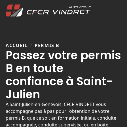
Accueil
Nos form
ACCUEIL
PERMIS B
Passez votre permis
Permis
Permis
B en toute
Permis
confiance à Saint-
roues
Format
Julien
Inscrip
À Saint-Julien-en-Genevois, CFCR VINDRET vous
CONT
accompagne pas à pas pour l’obtention de votre
permis B, que ce soit en formation initiale, conduite
accompagnée, conduite supervisée, ou en boîte