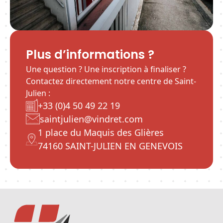
Plus d’informations ?
Une question ? Une inscription à finaliser ?
Contactez directement notre centre de Saint-
Julien :
+33 (0)4 50 49 22 19
saintjulien
@vindret.com
1 place du Maquis des Glières
74160 SAINT-JULIEN EN GENEVOIS