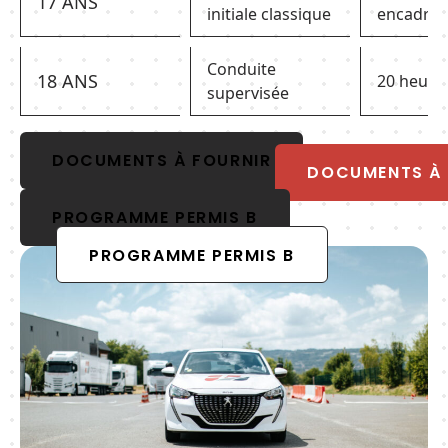
17 ANS
initiale classique
encadrée 
Conduite
18 ANS
20 heure
supervisée
DOCUMENTS À FOURNIR
PROGRAMME PERMIS B